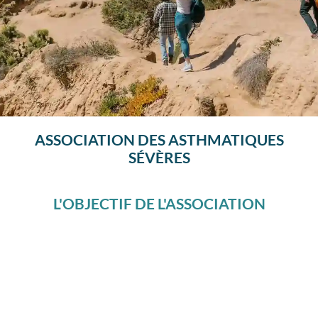
NE LAISSEZ PLUS L’ASTHME
ASSOCIATION DES ASTHMATIQUES
SÉVÈRE VOUS GÂCHER LA VIE
SÉVÈRES
L’asthme sévère est une gêne respiratoire
L'OBJECTIF DE L'ASSOCIATION
quotidienne et non contrôlée malgré un
traitement inhalé optimum. C’est une forme
grave et rare de l’asthme souvent invalidante
et angoissante pour le malade et son
entourage. Son histoire naturelle est souvent
émaillée d’exacerbations nécessitant des
hospitalisations parfois en soin intensif ou