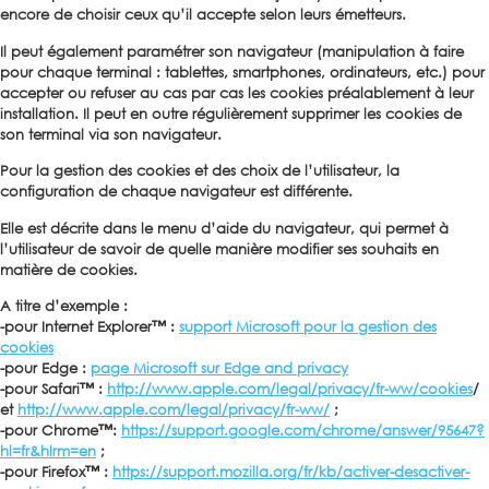
encore de choisir ceux qu’il accepte selon leurs émetteurs.
Il peut également paramétrer son navigateur (manipulation à faire
pour chaque terminal : tablettes, smartphones, ordinateurs, etc.) pour
accepter ou refuser au cas par cas les cookies préalablement à leur
installation. Il peut en outre régulièrement supprimer les cookies de
son terminal via son navigateur.
Pour la gestion des cookies et des choix de l’utilisateur, la
configuration de chaque navigateur est différente.
Elle est décrite dans le menu d’aide du navigateur, qui permet à
l’utilisateur de savoir de quelle manière modifier ses souhaits en
matière de cookies.
A titre d’exemple :
-pour Internet Explorer™ :
support Microsoft pour la gestion des
cookies
-pour Edge :
page Microsoft sur Edge and privacy
-pour Safari™ :
http://www.apple.com/legal/privacy/fr-ww/cookies
/
et
http://www.apple.com/legal/privacy/fr-ww/
;
-pour Chrome™:
https://support.google.com/chrome/answer/95647?
hl=fr&hlrm=en
;
-pour Firefox™ :
https://support.mozilla.org/fr/kb/activer-desactiver-