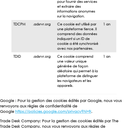
pour fournir des services
et extraire des
informations anonymes
sur la navigation.
TDCPM
.adsrvr.org
Ce cookie est utilisé par
1 an
une plateforme tierce. Il
comprend des données
indiquant si un ID de
cookie a été synchronisé
avec nos partenaires.
TDID
.adsrvr.org
Ce cookie comprend
1 an
une valeur unique
générée de façon
aléatoire qui permet à la
plateforme de distinguer
les navigateurs et les
appareils.
Google : Pour la gestion des cookies édités par Google, nous vous
renvoyons aux règles de confidentialité de
Google
https://policies.google.com/privacy?hl=fr
.
Trade Desk Company: Pour la gestion des cookies édités par The
Trade Desk Company, nous vous renvoyons aux règles de