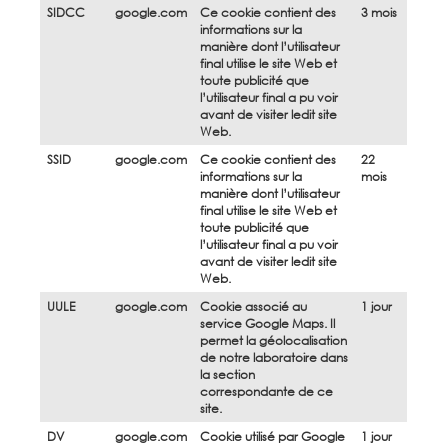
SIDCC
google.com
Ce cookie contient des
3 mois
informations sur la
manière dont l’utilisateur
final utilise le site Web et
toute publicité que
l’utilisateur final a pu voir
avant de visiter ledit site
Web.
SSID
google.com
Ce cookie contient des
22
informations sur la
mois
manière dont l’utilisateur
final utilise le site Web et
toute publicité que
l’utilisateur final a pu voir
avant de visiter ledit site
Web.
UULE
google.com
Cookie associé au
1 jour
service Google Maps. Il
permet la géolocalisation
de notre laboratoire dans
la section
correspondante de ce
site.
DV
google.com
Cookie utilisé par Google
1 jour