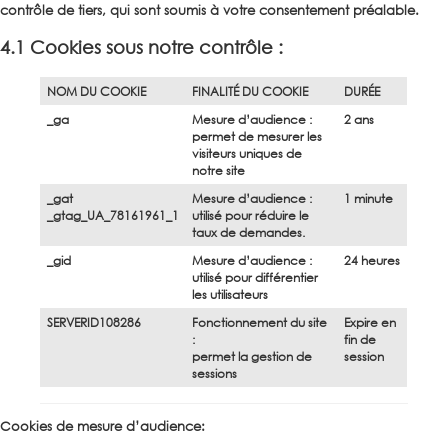
contrôle de tiers, qui sont soumis à votre consentement préalable.
4.1 Cookies sous notre contrôle :
NOM DU COOKIE
FINALITÉ DU COOKIE
DURÉE
_ga
Mesure d’audience :
2 ans
permet de mesurer les
visiteurs uniques de
notre site
_gat
Mesure d’audience :
1 minute
_gtag_UA_78161961_1
utilisé pour réduire le
taux de demandes.
_gid
Mesure d’audience :
24 heures
utilisé pour différentier
les utilisateurs
SERVERID108286
Fonctionnement du site
Expire en
:
fin de
permet la gestion de
session
sessions
Cookies de mesure d’audience: