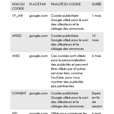
NOM DU
PLACÉ PAR
FINALITÉ DU COOKIE
DURÉE
COOKIE
1P_JAR
google.com
Cookie publicitaire
1 mois
Google utilisé pour le suivi
des utilisateurs et le
ciblage des annonces
APISID
google.com
Cookie publicitaire
10
Google utilisé pour le suivi
mois
des utilisateurs et le
ciblage des annonces
ANID
google.com
Ces cookies sont utilisés
6 mois
pour la personnalisation
des publicités et peuvent
être utilisés par d’autres
services tiers, comme
YouTube, pour vous
montrer des publicités
plus pertinentes.
CONSENT
google.com
Cookie publicitaire
Expire
Google utilisé pour le suivi
en fin
des utilisateurs et le
de
ciblage des annonces
session
NID
google.com
Utilisé pour conserver les
6 mois