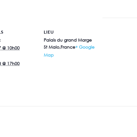
LS
LIEU
:
Palais du grand Marge
St Malo
,
France
+ Google
7 @ 10h00
Map
8 @ 17h00