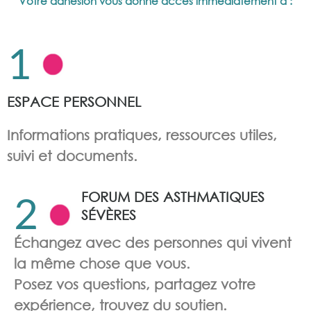
Votre adhésion vous donne accès immédiatement à :
NE LAISSEZ PAS L’ASTHME SÉVÈRE GÂCHER
VOTRE VIE
1
Rejoignez une communauté bienveillante qui
vous comprend et vous accompagne
ESPACE PERSONNEL
Je deviens membre – 15€ / an
Informations pratiques, ressources utiles,
suivi et documents.
2
FORUM DES ASTHMATIQUES
SÉVÈRES
Échangez avec des personnes qui vivent
la même chose que vous.
Posez vos questions, partagez votre
expérience, trouvez du soutien.